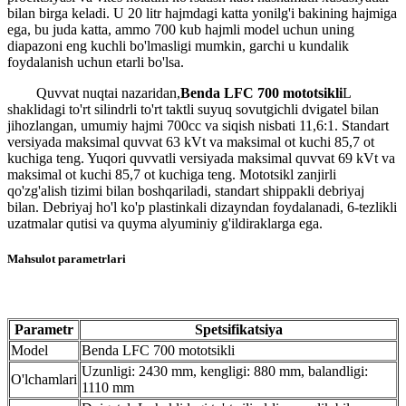
bilan birga keladi. U 20 litr hajmdagi katta yonilg'i bakining hajmiga
ega, bu juda katta, ammo 700 kub hajmli model uchun uning
diapazoni eng kuchli bo'lmasligi mumkin, garchi u kundalik
foydalanish uchun etarli bo'lsa.
Quvvat nuqtai nazaridan,
Benda LFC 700 mototsikli
L
shaklidagi to'rt silindrli to'rt taktli suyuq sovutgichli dvigatel bilan
jihozlangan, umumiy hajmi 700cc va siqish nisbati 11,6:1. Standart
versiyada maksimal quvvat 63 kVt va maksimal ot kuchi 85,7 ot
kuchiga teng. Yuqori quvvatli versiyada maksimal quvvat 69 kVt va
maksimal ot kuchi 85,7 ot kuchiga teng. Mototsikl zanjirli
qo'zg'alish tizimi bilan boshqariladi, standart shippakli debriyaj
bilan. Debriyaj ho'l ko'p plastinkali dizayndan foydalanadi, 6-tezlikli
uzatmalar qutisi va quyma alyuminiy g'ildiraklarga ega.
Mahsulot parametrlari
Parametr
Spetsifikatsiya
Model
Benda LFC 700 mototsikli
Uzunligi: 2430 mm, kengligi: 880 mm, balandligi:
O'lchamlari
1110 mm