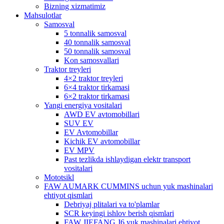
Bizning xizmatimiz
Mahsulotlar
Samosval
5 tonnalik samosval
40 tonnalik samosval
50 tonnalik samosval
Kon samosvallari
Traktor treyleri
4×2 traktor treyleri
6×4 traktor tirkamasi
6×2 traktor tirkamasi
Yangi energiya vositalari
AWD EV avtomobillari
SUV EV
EV Avtomobillar
Kichik EV avtomobillar
EV MPV
Past tezlikda ishlaydigan elektr transport
vositalari
Mototsikl
FAW AUMARK CUMMINS uchun yuk mashinalari
ehtiyot qismlari
Debriyaj plitalari va to'plamlar
SCR keyingi ishlov berish qismlari
FAW JIEFANG J6 yuk mashinalari ehtiyot