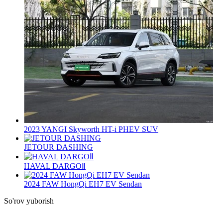
2023 YANGI Skyworth HT-i PHEV SUV
JETOUR DASHING
HAVAL DARGOⅡ
2024 FAW HongQi EH7 EV Sendan
So'rov yuborish