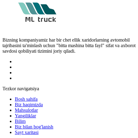
Bizning kompaniyamiz har bir chet ellik xaridorlarning avtomobil
tajribasini ta'minlash uchun "bitta mashina bitta fayl" sifat va axborot
savdosi qobiliyati tizimini joriy qiladi.
Tezkor navigatsiya
Bosh sahifa
Biz haqimizda
Mahsulotlar
Yangiliklar
Bilim
Biz bilan bog'lanish
Sayt xaritasi