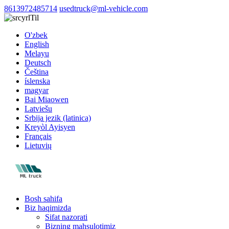
8613972485714
usedtruck@ml-vehicle.com
Til
O'zbek
English
Melayu
Deutsch
Čeština
íslenska
magyar
Bai Miaowen
Latviešu
Srbija jezik (latinica)
Kreyòl Ayisyen
Français
Lietuvių
Bosh sahifa
Biz haqimizda
Sifat nazorati
Bizning mahsulotimiz