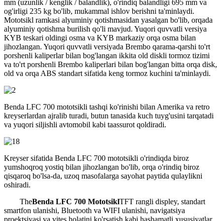
mm (uzunlik / kenglik / balandlik), o'rindiq balandligi 695 mm va
og'irligi 235 kg bo'lib, mukammal ishlov berishni ta'minlaydi.
Mototsikl ramkasi alyuminiy qotishmasidan yasalgan bo'lib, orqada
alyuminiy qotishma burilish qo'li mavjud. Yuqori quvvatli versiya
KYB teskari oldingi osma va KYB markaziy orqa osma bilan
jihozlangan. Yuqori quvvatli versiyada Brembo qarama-qarshi to'rt
porshenli kaliperlar bilan bog'langan ikkita old diskli tormoz tizimi
va to'rt porshenli Brembo kaliperlari bilan bog'langan bitta orqa disk,
old va orqa ABS standart sifatida keng tormoz kuchini ta'minlaydi.
Benda LFC 700 mototsikli tashqi ko'rinishi bilan Amerika va retro
kreyserlardan ajralib turadi, butun tanasida kuch tuyg'usini tarqatadi
va yuqori siljishli avtomobil kabi taassurot qoldiradi.
Kreyser sifatida Benda LFC 700 mototsikli o'rindiqda biroz
yumshoqroq yostiq bilan jihozlangan bo'lib, orqa o'rindiq biroz
qisqaroq bo'lsa-da, uzoq masofalarga sayohat paytida qulaylikni
oshiradi.
The
Benda LFC 700
Mototsikl
TFT rangli displey, standart
smartfon ulanishi, Bluetooth va WIFI ulanishi, navigatsiya
proektsiyasi va vites holatini ko'rsatish kabi hashamatli xususiyatlar