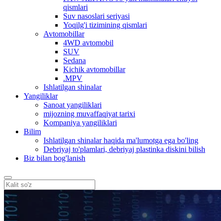
qismlari
Suv nasoslari seriyasi
Yoqilg'i tizimining qismlari
Avtomobillar
4WD avtomobil
SUV
Sedana
Kichik avtomobillar
.MPV
Ishlatilgan shinalar
Yangiliklar
Sanoat yangiliklari
mijozning muvaffaqiyat tarixi
Kompaniya yangiliklari
Bilim
Ishlatilgan shinalar haqida ma'lumotga ega bo'ling
Debriyaj to'plamlari, debriyaj plastinka diskini bilish
Biz bilan bog'lanish