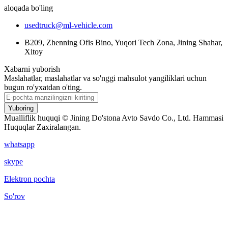
aloqada bo'ling
usedtruck@ml-vehicle.com
B209, Zhenning Ofis Bino, Yuqori Tech Zona, Jining Shahar,
Xitoy
Xabarni yuborish
Maslahatlar, maslahatlar va so'nggi mahsulot yangiliklari uchun
bugun ro'yxatdan o'ting.
Yuboring
Mualliflik huquqi © Jining Do'stona Avto Savdo Co., Ltd. Hammasi
Huquqlar Zaxiralangan.
whatsapp
skype
Elektron pochta
So'rov