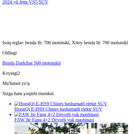
2024 yil Jetta VS5 SUV
Issiq teglar: benda lfc 700 mototsikl, Xitoy benda lfc 700 mototsikl
Oldingi
Benda Darkflag 500 mototsikli
Keyingi2
Ma'lumot yo'q
Sizga ham yoqishi mumkin
HongQi E-HS9 Chines hashamatli elektr SUV
FAW Jie Fang 4×2 Devorli yuk mashinasi