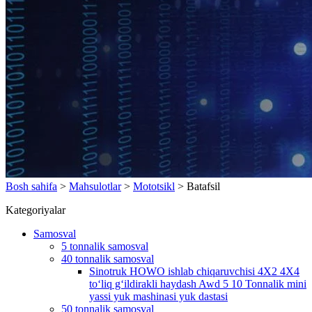
Bosh sahifa
>
Mahsulotlar
>
Mototsikl
>
Batafsil
Kategoriyalar
Samosval
5 tonnalik samosval
40 tonnalik samosval
Sinotruk HOWO ishlab chiqaruvchisi 4X2 4X4
toʻliq gʻildirakli haydash Awd 5 10 Tonnalik mini
yassi yuk mashinasi yuk dastasi
50 tonnalik samosval