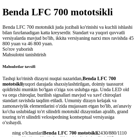
Benda LFC 700 mototsikli
Benda LFC 700 mototsikli juda jozibali ko'rinishi va kuchli ishlashi
bilan faxrlanadigan katta kreyserdir. Standart va yuqori quvvatli
versiyalarda mavjud bo'lib, ikkita versiyaning narxi mos ravishda 45
800 yuan va 46 800 yuan.
So'rov yuborish
Mahsulotni tanishtirish
Mahsulotlar tavsifi
Tashqi ko'rinish dizayni nuqtai nazaridan,
Benda LFC 700
mototsikli
yuqori darajada shaxsiylashtirilgan, doimiy taassurot
qoldirishi mumkin bo'lgan o'ziga xos uslubga ega. Unda LED old
va orqa chiroqlar, burilish signallari mavjud va xavf chiroqlari
standart ravishda taqdim etiladi. Umumiy dizayn kelajak va
zamonaviylik elementlarini o'zida mujassam etgan bo'lib, an'anaviy
ko'cha uslubidagi to'rt silindrli mototsikl dizaynidan ajralib, grand
touring to'rt silindrli velosipedning kontseptual versiyasiga
o'xshaydi.
ning o'lchamlari
Benda LFC 700 mototsikli
2430/880/1110