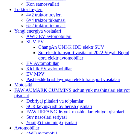
Kon samosvallari
Traktor treyleri
4×2 traktor treyleri
6×4 traktor tirkamasi
6×2 traktor tirkamasi
Yangi energiya vositalari
AWD EV avtomobillari
SUV EV
ChangAn UNI-K IDD elektr SUV
Sof elektr transport vositalari 2022 Voyah Bepul
qora elektr avtomobillar
EV Avtomobillar
Kichik EV avtomobillar
EV MPV
Past tezlikda ishlaydigan elektr transport vositalari
Mototsikl
FAW AUMARK CUMMINS uchun yuk mashinalari ehtiyot
qismlari
Debriyaj plitalari va to'plamlar
SCR keyingi ishlov berish qismlari
FAW JIEFANG J6 yuk mashinalari ehtiyot qismlari
Suv nasoslari seriyasi
Yoqilg'i tizimining qismlari
Avtomobillar
4WD avtomobil