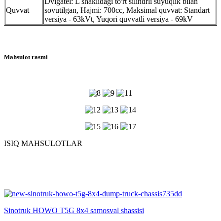
Dvigatel: L shaklidagi to'rt silindrli suyuqlik bilan
Quvvat
sovutilgan, Hajmi: 700cc, Maksimal quvvat: Standart
versiya - 63kVt, Yuqori quvvatli versiya - 69kV
Mahsulot rasmi
ISIQ MAHSULOTLAR
Sinotruk HOWO T5G 8x4 samosval shassisi