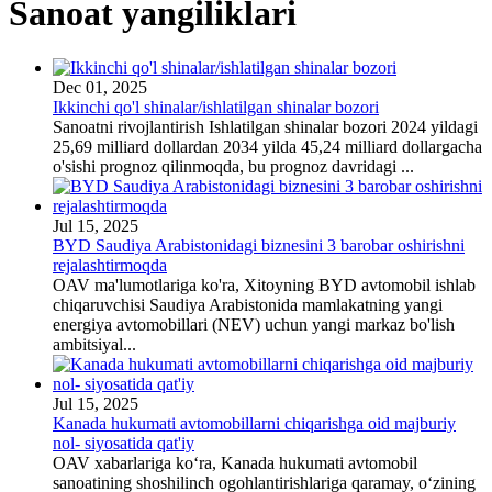
Sanoat yangiliklari
Dec 01, 2025
Ikkinchi qo'l shinalar/ishlatilgan shinalar bozori
Sanoatni rivojlantirish Ishlatilgan shinalar bozori 2024 yildagi
25,69 milliard dollardan 2034 yilda 45,24 milliard dollargacha
o'sishi prognoz qilinmoqda, bu prognoz davridagi ...
Jul 15, 2025
BYD Saudiya Arabistonidagi biznesini 3 barobar oshirishni
rejalashtirmoqda
OAV ma'lumotlariga ko'ra, Xitoyning BYD avtomobil ishlab
chiqaruvchisi Saudiya Arabistonida mamlakatning yangi
energiya avtomobillari (NEV) uchun yangi markaz bo'lish
ambitsiyal...
Jul 15, 2025
Kanada hukumati avtomobillarni chiqarishga oid majburiy
nol- siyosatida qat'iy
OAV xabarlariga ko‘ra, Kanada hukumati avtomobil
sanoatining shoshilinch ogohlantirishlariga qaramay, o‘zining