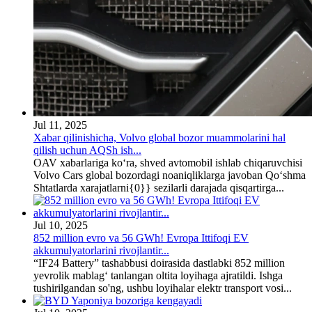
Jul 11, 2025
Xabar qilinishicha, Volvo global bozor muammolarini hal
qilish uchun AQSh ish...
OAV xabarlariga ko‘ra, shved avtomobil ishlab chiqaruvchisi
Volvo Cars global bozordagi noaniqliklarga javoban Qo‘shma
Shtatlarda xarajatlarni{0}} sezilarli darajada qisqartirga...
Jul 10, 2025
852 million evro va 56 GWh! Evropa Ittifoqi EV
akkumulyatorlarini rivojlantir...
“IF24 Battery” tashabbusi doirasida dastlabki 852 million
yevrolik mablag‘ tanlangan oltita loyihaga ajratildi. Ishga
tushirilgandan so'ng, ushbu loyihalar elektr transport vosi...