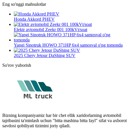
Eng so'nggi mahsulotlar
Honda Akkord PHEV
Elektr avtomobil Zeekr 001 100kVt/soat
Yangi Sinotruk HOWO 371HP 6x4 samosval o'ng tomonda
2025 Chery Jetour DaShing SUV
So'rov yuborish
Bizning kompaniyamiz har bir chet ellik xaridorlarning avtomobil
tajribasini ta'minlash uchun "bitta mashina bitta fayl" sifat va axborot
savdosi qobiliyati tizimini joriy qiladi.