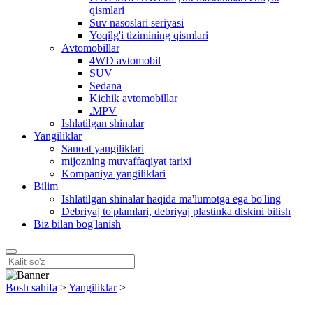
qismlari
Suv nasoslari seriyasi
Yoqilg'i tizimining qismlari
Avtomobillar
4WD avtomobil
SUV
Sedana
Kichik avtomobillar
.MPV
Ishlatilgan shinalar
Yangiliklar
Sanoat yangiliklari
mijozning muvaffaqiyat tarixi
Kompaniya yangiliklari
Bilim
Ishlatilgan shinalar haqida ma'lumotga ega bo'ling
Debriyaj to'plamlari, debriyaj plastinka diskini bilish
Biz bilan bog'lanish
Bosh sahifa
>
Yangiliklar
>