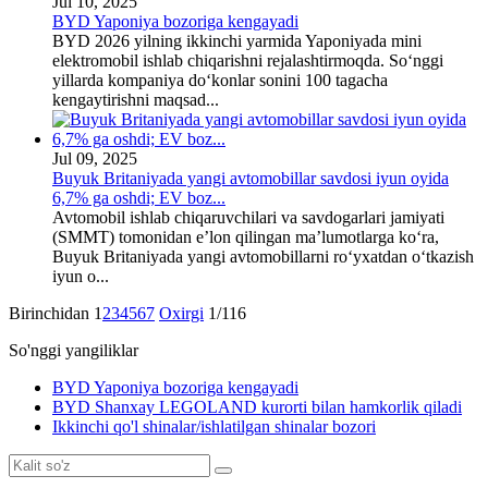
Jul 10, 2025
BYD Yaponiya bozoriga kengayadi
BYD 2026 yilning ikkinchi yarmida Yaponiyada mini
elektromobil ishlab chiqarishni rejalashtirmoqda. So‘nggi
yillarda kompaniya do‘konlar sonini 100 tagacha
kengaytirishni maqsad...
Jul 09, 2025
Buyuk Britaniyada yangi avtomobillar savdosi iyun oyida
6,7% ga oshdi; EV boz...
Avtomobil ishlab chiqaruvchilari va savdogarlari jamiyati
(SMMT) tomonidan eʼlon qilingan maʼlumotlarga koʻra,
Buyuk Britaniyada yangi avtomobillarni roʻyxatdan oʻtkazish
iyun o...
Birinchidan
1
2
3
4
5
6
7
Oxirgi
1/116
So'nggi yangiliklar
BYD Yaponiya bozoriga kengayadi
BYD Shanxay LEGOLAND kurorti bilan hamkorlik qiladi
Ikkinchi qo'l shinalar/ishlatilgan shinalar bozori