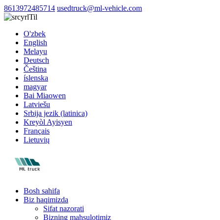
8613972485714
usedtruck@ml-vehicle.com
Til
O'zbek
English
Melayu
Deutsch
Čeština
íslenska
magyar
Bai Miaowen
Latviešu
Srbija jezik (latinica)
Kreyòl Ayisyen
Français
Lietuvių
Bosh sahifa
Biz haqimizda
Sifat nazorati
Bizning mahsulotimiz