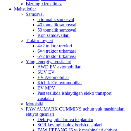
Bizning xizmatimiz
Mahsulotlar
Samosval
5 tonnalik samosval
40 tonnalik samosval
50 tonnalik samosval
Kon samosvallari
Traktor treyleri
4×2 traktor treyleri
6×4 traktor tirkamasi
6×2 traktor tirkamasi
Yangi energiya vositalari
AWD EV avtomobillari
SUV EV
EV Avtomobillar
Kichik EV avtomobillar
EV MPV
Past tezlikda ishlaydigan elektr transport
vositalari
Mototsikl
FAW AUMARK CUMMINS uchun yuk mashinalari
ehtiyot qismlari
Debriyaj plitalari va to'plamlar
SCR keyingi ishlov berish qismlari
FAW JIEFANG J6 yuk mashinalari ehtiyot