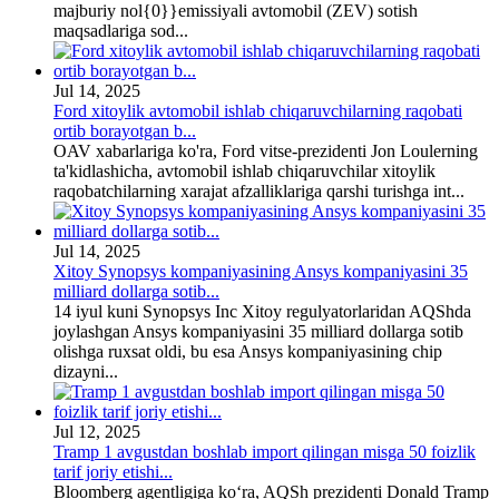
majburiy nol{0}}emissiyali avtomobil (ZEV) sotish
maqsadlariga sod...
Jul 14, 2025
Ford xitoylik avtomobil ishlab chiqaruvchilarning raqobati
ortib borayotgan b...
OAV xabarlariga ko'ra, Ford vitse-prezidenti Jon Loulerning
ta'kidlashicha, avtomobil ishlab chiqaruvchilar xitoylik
raqobatchilarning xarajat afzalliklariga qarshi turishga int...
Jul 14, 2025
Xitoy Synopsys kompaniyasining Ansys kompaniyasini 35
milliard dollarga sotib...
14 iyul kuni Synopsys Inc Xitoy regulyatorlaridan AQShda
joylashgan Ansys kompaniyasini 35 milliard dollarga sotib
olishga ruxsat oldi, bu esa Ansys kompaniyasining chip
dizayni...
Jul 12, 2025
Tramp 1 avgustdan boshlab import qilingan misga 50 foizlik
tarif joriy etishi...
Bloomberg agentligiga ko‘ra, AQSh prezidenti Donald Tramp