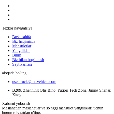
Tezkor navigatsiya
Bosh sahifa
Biz haqimizda
Mahsulotlar
Yangiliklar
Bilim
Biz bilan bog'lanish
Sayt xaritasi
aloqada bo'ling
usedtruck@ml-vehicle.com
B209, Zhenning Ofis Bino, Yuqori Tech Zona, Jining Shahar,
Xitoy
Xabarni yuborish
Maslahatlar, maslahatlar va so'nggi mahsulot yangiliklari uchun
bugun ro'yxatdan o'ting.