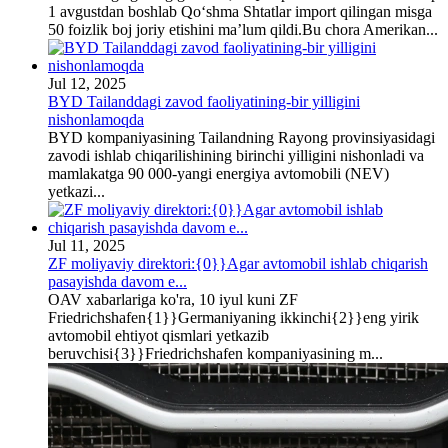
1 avgustdan boshlab Qo‘shma Shtatlar import qilingan misga
50 foizlik boj joriy etishini ma’lum qildi.Bu chora Amerikan...
Jul 12, 2025
BYD Tailanddagi zavod faoliyatining-bir yilligini
nishonlamoqda
BYD kompaniyasining Tailandning Rayong provinsiyasidagi
zavodi ishlab chiqarilishining birinchi yilligini nishonladi va
mamlakatga 90 000-yangi energiya avtomobili (NEV)
yetkazi...
Jul 11, 2025
ZF moliyaviy direktori:{0}}Agar avtomobil ishlab chiqarish
pasayishda davom e...
OAV xabarlariga ko'ra, 10 iyul kuni ZF
Friedrichshafen{1}}Germaniyaning ikkinchi{2}}eng yirik
avtomobil ehtiyot qismlari yetkazib
beruvchisi{3}}Friedrichshafen kompaniyasining m...