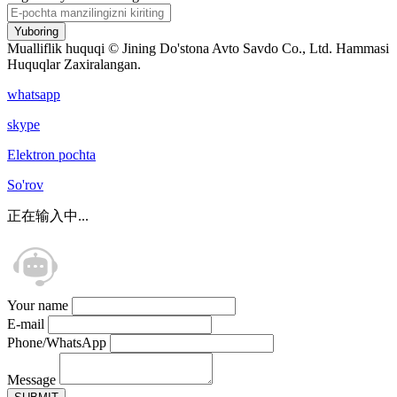
Yuboring
Mualliflik huquqi © Jining Do'stona Avto Savdo Co., Ltd. Hammasi
Huquqlar Zaxiralangan.
whatsapp
skype
Elektron pochta
So'rov
正在输入中...
Your name
E-mail
Phone/WhatsApp
Message